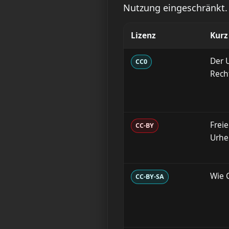
Nutzung eingeschränkt. 
Lizenz
Kurz
Der 
CC0
Rech
Frei
CC-BY
Urhe
Wie C
CC-BY-SA