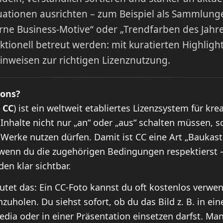
ationen ausrichten – zum Beispiel als Sammlunge
ne Business-Motive“ oder „Trendfarben des Jahres“
aktionell betreut werden: mit kuratierten Highlig
Hinweisen zur richtigen Lizenznutzung.
mons?
z
CC
) ist ein weltweit etabliertes Lizenzsystem für kre
 Inhalte nicht nur „an“ oder „aus“ schalten müssen, 
Werke nutzen dürfen. Damit ist CC eine Art „Baukast
 wenn du die zugehörigen Bedingungen respektierst 
en klar sichtbar.
eutet das: Ein CC-Foto kannst du oft kostenlos verwe
nzuholen. Du siehst sofort, ob du das Bild z. B. in ei
Media oder in einer Präsentation einsetzen darfst. M