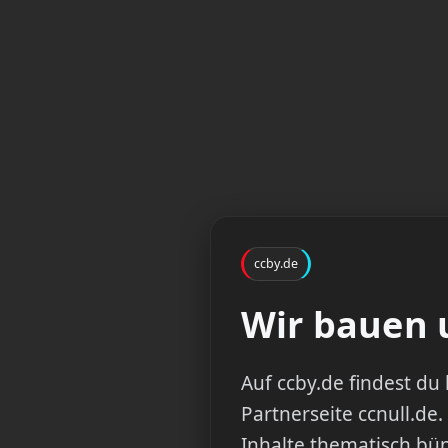
ccby.de
Wir bauen u
Auf ccby.de findest d
Partnerseite ccnull.de.
Inhalte thematisch bün