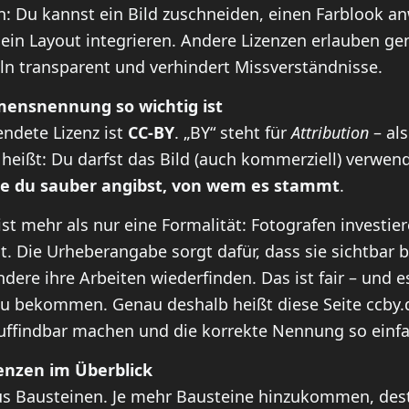
n: Du kannst ein Bild zuschneiden, einen Farblook a
 ein Layout integrieren. Andere Lizenzen erlauben g
ln transparent und verhindert Missverständnisse.
ensnennung so wichtig ist
ndete Lizenz ist
CC-BY
. „BY“ steht für
Attribution
– als
heißt: Du darfst das Bild (auch kommerziell) verwen
e du sauber angibst, von wem es stammt
.
 mehr als nur eine Formalität: Fotografen investiere
t. Die Urheberangabe sorgt dafür, dass sie sichtbar 
re ihre Arbeiten wiederfinden. Das ist fair – und es
zu bekommen. Genau deshalb heißt diese Seite ccby.
uffindbar machen und die korrekte Nennung so einfa
nzen im Überblick
s Bausteinen. Je mehr Bausteine hinzukommen, desto