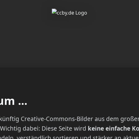
m ...
u künftig Creative-Commons-Bilder aus dem große
 Wichtig dabei: Diese Seite wird
keine einfache K
deln, verständlich sortieren und stärker an aktu