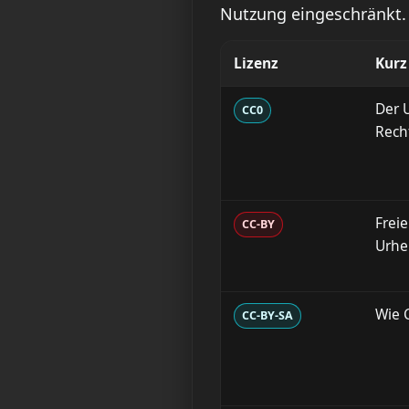
Nutzung eingeschränkt. 
Lizenz
Kurz
Der 
CC0
Rech
Frei
CC-BY
Urhe
Wie C
CC-BY-SA