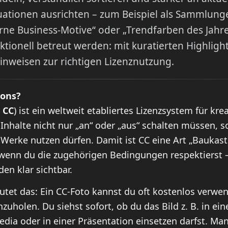
ationen ausrichten – zum Beispiel als Sammlunge
ne Business-Motive“ oder „Trendfarben des Jahres“
aktionell betreut werden: mit kuratierten Highlig
Hinweisen zur richtigen Lizenznutzung.
mons?
z
CC
) ist ein weltweit etabliertes Lizenzsystem für kre
 Inhalte nicht nur „an“ oder „aus“ schalten müssen, 
Werke nutzen dürfen. Damit ist CC eine Art „Baukast
 wenn du die zugehörigen Bedingungen respektierst 
en klar sichtbar.
eutet das: Ein CC-Foto kannst du oft kostenlos verwe
nzuholen. Du siehst sofort, ob du das Bild z. B. in ei
Media oder in einer Präsentation einsetzen darfst. M