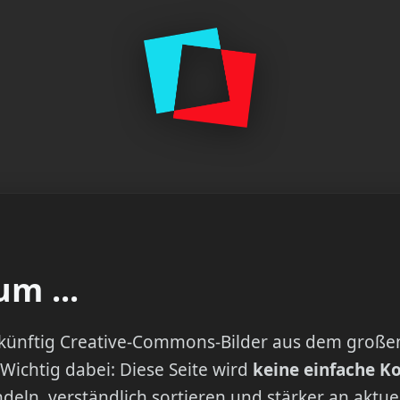
m ...
u künftig Creative-Commons-Bilder aus dem große
 Wichtig dabei: Diese Seite wird
keine einfache K
deln, verständlich sortieren und stärker an aktu