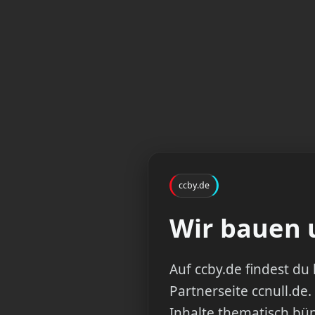
ccby.de
Wir bauen u
Auf ccby.de findest d
Partnerseite ccnull.de.
Inhalte thematisch bün