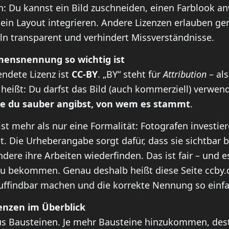
n: Du kannst ein Bild zuschneiden, einen Farblook a
 ein Layout integrieren. Andere Lizenzen erlauben g
ln transparent und verhindert Missverständnisse.
ensnennung so wichtig ist
ndete Lizenz ist
CC-BY
. „BY“ steht für
Attribution
– als
heißt: Du darfst das Bild (auch kommerziell) verwen
e du sauber angibst, von wem es stammt
.
 mehr als nur eine Formalität: Fotografen investiere
t. Die Urheberangabe sorgt dafür, dass sie sichtbar 
re ihre Arbeiten wiederfinden. Das ist fair – und es
zu bekommen. Genau deshalb heißt diese Seite ccby.
uffindbar machen und die korrekte Nennung so einfa
nzen im Überblick
s Bausteinen. Je mehr Bausteine hinzukommen, desto