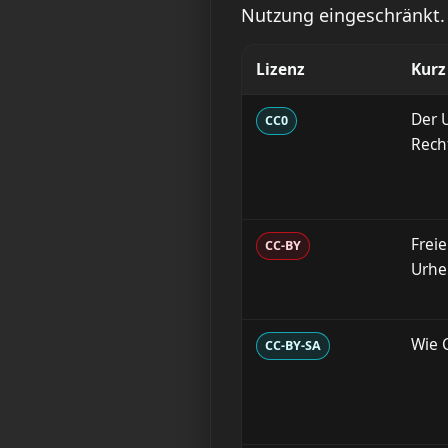
Nutzung eingeschränkt. 
Lizenz
Kurz
Der 
CC0
Rech
Frei
CC-BY
Urhe
Wie C
CC-BY-SA