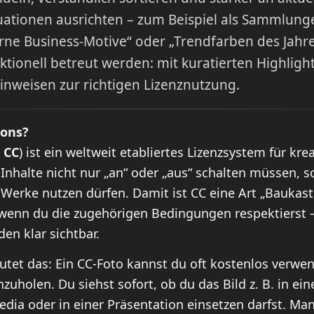
ationen ausrichten – zum Beispiel als Sammlunge
ne Business-Motive“ oder „Trendfarben des Jahres“
aktionell betreut werden: mit kuratierten Highlig
Hinweisen zur richtigen Lizenznutzung.
mons?
z
CC
) ist ein weltweit etabliertes Lizenzsystem für kre
 Inhalte nicht nur „an“ oder „aus“ schalten müssen, 
Werke nutzen dürfen. Damit ist CC eine Art „Baukast
 wenn du die zugehörigen Bedingungen respektierst 
en klar sichtbar.
eutet das: Ein CC-Foto kannst du oft kostenlos verwe
nzuholen. Du siehst sofort, ob du das Bild z. B. in ei
Media oder in einer Präsentation einsetzen darfst. M