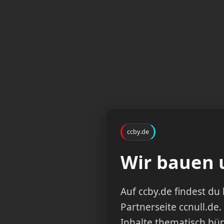
ccby.de
Wir bauen u
Auf ccby.de findest d
Partnerseite ccnull.de.
Inhalte thematisch bün