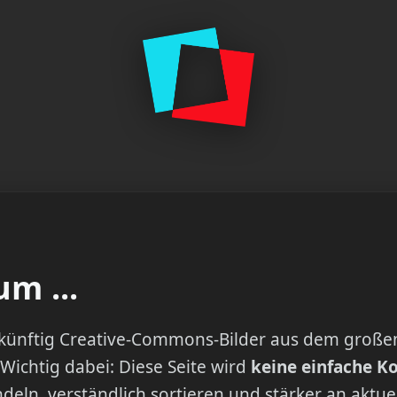
m ...
u künftig Creative-Commons-Bilder aus dem große
 Wichtig dabei: Diese Seite wird
keine einfache K
deln, verständlich sortieren und stärker an aktu