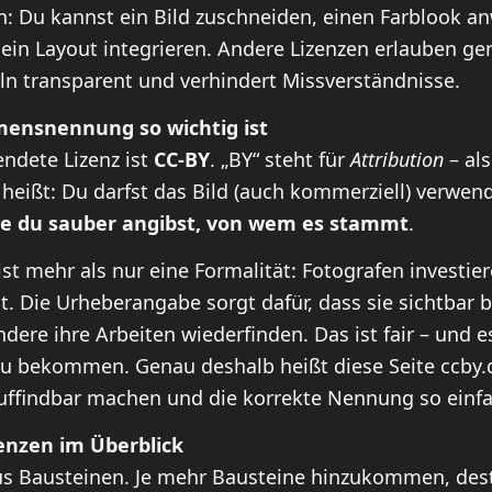
n: Du kannst ein Bild zuschneiden, einen Farblook a
 ein Layout integrieren. Andere Lizenzen erlauben g
ln transparent und verhindert Missverständnisse.
ensnennung so wichtig ist
ndete Lizenz ist
CC-BY
. „BY“ steht für
Attribution
– als
heißt: Du darfst das Bild (auch kommerziell) verwen
e du sauber angibst, von wem es stammt
.
 mehr als nur eine Formalität: Fotografen investiere
t. Die Urheberangabe sorgt dafür, dass sie sichtbar 
re ihre Arbeiten wiederfinden. Das ist fair – und es
zu bekommen. Genau deshalb heißt diese Seite ccby.
uffindbar machen und die korrekte Nennung so einfa
nzen im Überblick
s Bausteinen. Je mehr Bausteine hinzukommen, desto