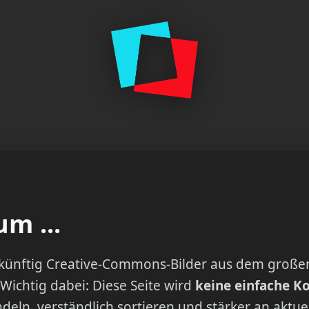
m ...
u künftig Creative-Commons-Bilder aus dem große
 Wichtig dabei: Diese Seite wird
keine einfache K
deln, verständlich sortieren und stärker an aktu