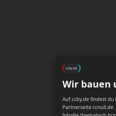
ccby.de
Wir bauen u
Auf ccby.de findest d
Partnerseite ccnull.de.
Inhalte thematisch bün