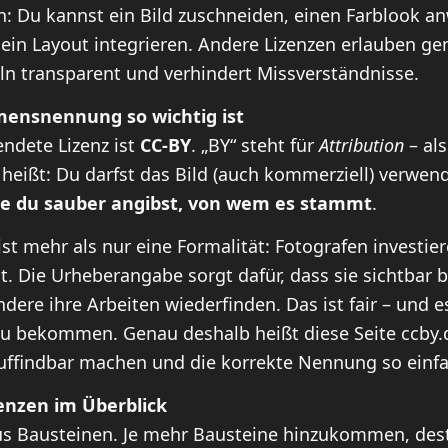
n: Du kannst ein Bild zuschneiden, einen Farblook a
 ein Layout integrieren. Andere Lizenzen erlauben g
ln transparent und verhindert Missverständnisse.
ensnennung so wichtig ist
ndete Lizenz ist
CC-BY
. „BY“ steht für
Attribution
– als
heißt: Du darfst das Bild (auch kommerziell) verwen
e du sauber angibst, von wem es stammt
.
 mehr als nur eine Formalität: Fotografen investiere
t. Die Urheberangabe sorgt dafür, dass sie sichtbar 
re ihre Arbeiten wiederfinden. Das ist fair – und es
zu bekommen. Genau deshalb heißt diese Seite ccby.
uffindbar machen und die korrekte Nennung so einfa
nzen im Überblick
s Bausteinen. Je mehr Bausteine hinzukommen, desto