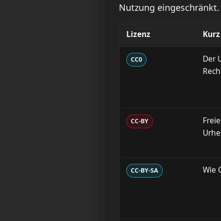
Nutzung eingeschränkt. 
Lizenz
Kurz
Der 
CC0
Rech
Frei
CC-BY
Urhe
Wie C
CC-BY-SA