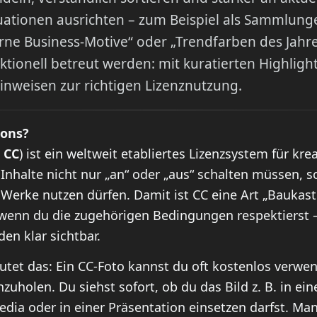
ationen ausrichten – zum Beispiel als Sammlunge
ne Business-Motive“ oder „Trendfarben des Jahres“
aktionell betreut werden: mit kuratierten Highlig
Hinweisen zur richtigen Lizenznutzung.
mons?
z
CC
) ist ein weltweit etabliertes Lizenzsystem für kre
 Inhalte nicht nur „an“ oder „aus“ schalten müssen, 
Werke nutzen dürfen. Damit ist CC eine Art „Baukast
 wenn du die zugehörigen Bedingungen respektierst 
en klar sichtbar.
eutet das: Ein CC-Foto kannst du oft kostenlos verwe
nzuholen. Du siehst sofort, ob du das Bild z. B. in ei
Media oder in einer Präsentation einsetzen darfst. M